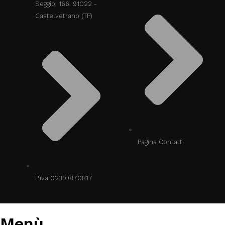
Seggio, 166, 91022 -
Castelvetrano (TP)
Pagina Contatti
P.iva 02310870817
Menù