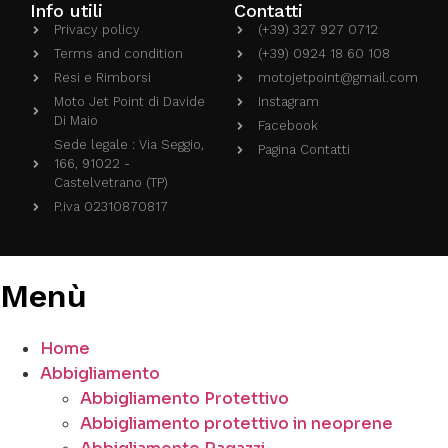
Info utili
Contatti
Privacy policy
(+39) 327 927 0712
Terms and condition
(+39) 0924 18 60 108
Resi e Rimborsi
motojetpoint@gmail.com
Moto Jet Point di Davide
Instagram
Di Maio
Facebook
Sede legale : Via Seggio,
Pagina Contatti
166, 91022 -
Castelvetrano (TP)
P.iva 02310870817
Menù
Home
Abbigliamento
Abbigliamento Protettivo
Abbigliamento protettivo in neoprene