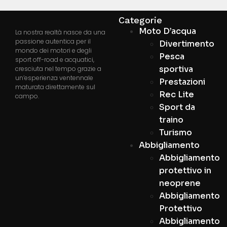
Categorie
Moto D’acqua
La nostra realtà nasce da una
passione autentica per il
Divertimento
mondo dei motori e degli
Pesca
sport off-road e acquatici,
sportiva
cresciuta nel tempo grazie a
un’esperienza ventennale
Prestazioni
maturata direttamente sul
Rec Lite
campo.
Sport da
traino
Turismo
Abbigliamento
Abbigliamento
protettivo in
neoprene
Abbigliamento
Protettivo
Abbigliamento