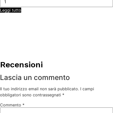
Sea
Doo
Leggi tutto
Spark
3
Seater
PWC
quantità
Recensioni
Lascia un commento
Il tuo indirizzo email non sarà pubblicato.
I campi
obbligatori sono contrassegnati
*
Commento
*